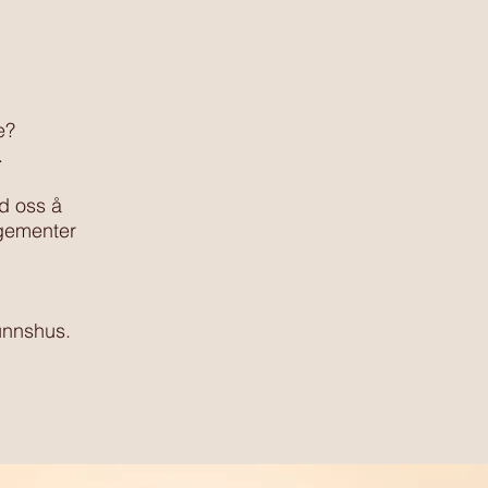
e?
.
ed oss å
ngementer
unnshus.