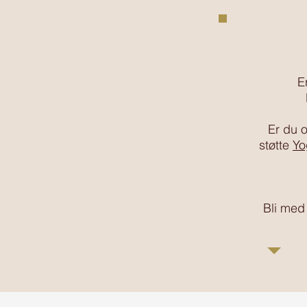
E
Er du o
støtte
Yo
Bli med