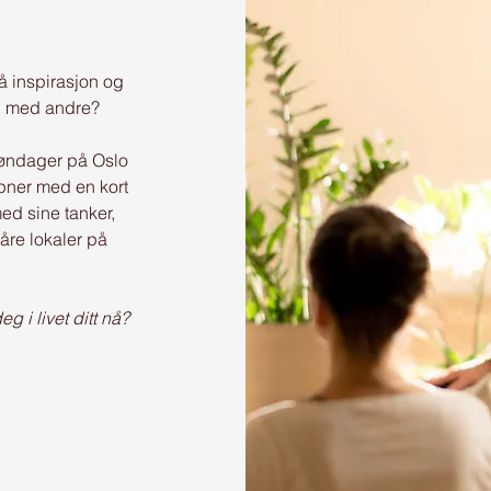
å inspirasjon og
g med andre?
søndager på Oslo
åpner med en kort
ed sine tanker,
våre lokaler på
eg i livet ditt nå?
: