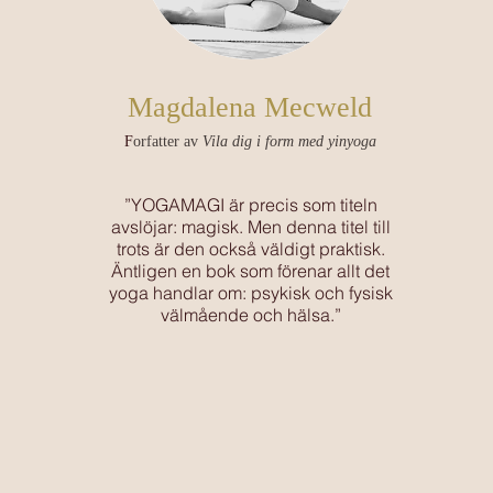
Magdalena Mecweld
F
orfatter av
Vila dig i form med yinyoga
”YOGAMAGI är precis som titeln
avslöjar: magisk. Men denna titel till
trots är den också väldigt praktisk.
Äntligen en bok som förenar allt det
yoga handlar om: psykisk och fysisk
välmående och hälsa.”