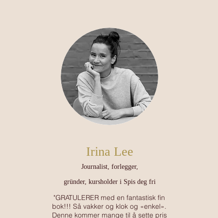
Irina Lee
Jo
urnalist, forlegger,
gründer,
kursh
older i Spis deg fri
"GRATULERER med en fantastisk fin
bok!!! Så vakker og klok og «enkel».
Denne kommer mange til å sette pris