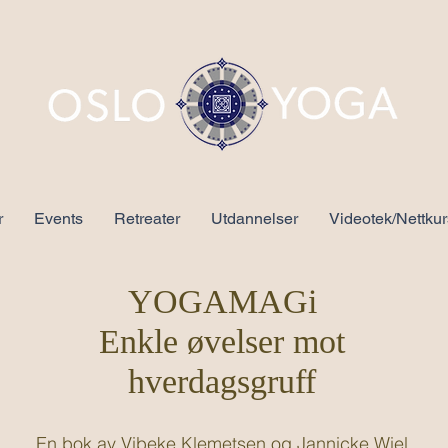
r
Events
Retreater
Utdannelser
Videotek/Nettkur
YOGAMAGi
Enkle øvelser mot
hverdagsgruff
En bok av Vibeke Klemetsen og Jannicke Wiel