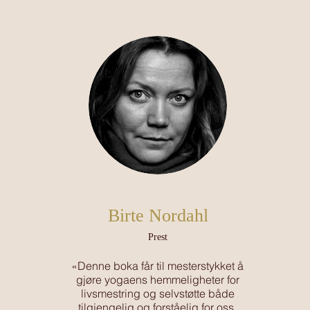
Birte Nordahl
Pre
st
«Denne boka får til mesterstykket å
gjøre yogaens hemmeligheter for
livsmestring og selvstøtte både
tilgjengelig og forståelig for oss.