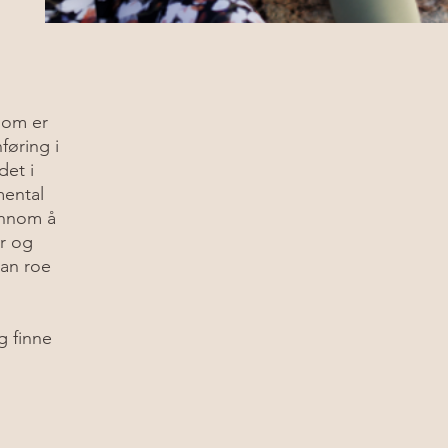
som er
føring i
det i
mental
ennom å
er og
kan roe
g finne