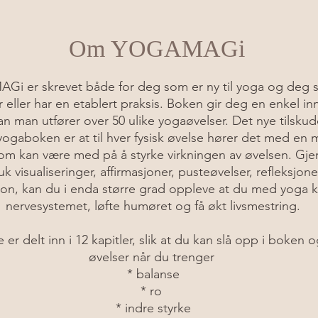
Om YOGAMAGi
i er skrevet både for deg som er ny til yoga og deg 
 eller har en etablert praksis. Boken gir deg en enkel inn
n man utfører over 50 ulike yogaøvelser. Det nye tilskud
ogaboken er at til hver fysisk øvelse hører det med en 
som kan være med på å styrke virkningen av øvelsen. Gj
ruk visualiseringer, affirmasjoner, pusteøvelser, refleksjon
on, kan du i enda større grad oppleve at du med yoga 
nervesystemet, løfte humøret og få økt livsmestring.
er delt inn i 12 kapitler, slik at du kan slå opp i boken o
øvelser når du trenger
* balanse
* ro
* indre styrke