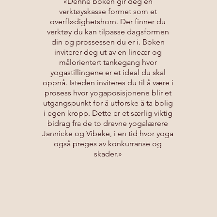
«Denne boken gir deg en
verktøyskasse formet som et
overflødighetshorn. Der finner du
verktøy du kan tilpasse dagsformen
din og prossessen du er i. Boken
inviterer deg ut av en lineær og
målorientert tankegang hvor
yogastillingene er et ideal du skal
oppnå. Isteden inviteres du til å være i
prosess hvor yogaposisjonene blir et
utgangspunkt for å utforske å ta bolig
i egen kropp. Dette er et særlig viktig
bidrag fra de to drevne yogalærere
Jannicke og Vibeke, i en tid hvor yoga
også preges av konkurranse og
skader.»