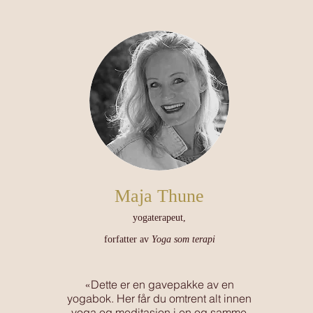
Maja Thune
yogaterapeut,
forfatter av
Yoga som terapi
«Dette er en gavepakke av en
yogabok. Her får du omtrent alt innen
yoga og meditasjon i en og samme