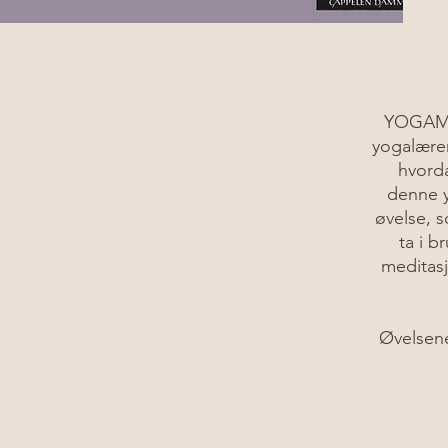
YOGAMAG
yogalærer
hvorda
denne y
øvelse, 
ta i b
meditasj
Øvelsene 