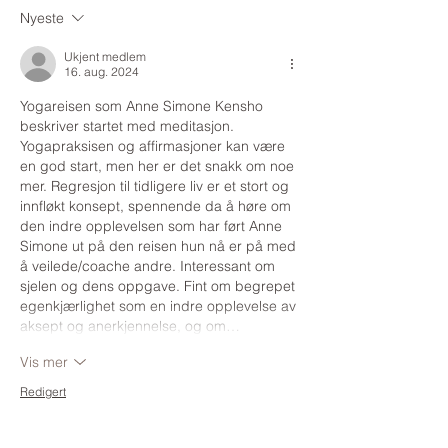
Samtaler med Pia Maria
sinn: Samtaler m
Nyeste
Kozlowski og Camilla
Raj Schaible og A
Coucheron
Langelandsvik
Ukjent medlem
16. aug. 2024
Yogareisen som Anne Simone Kensho 
beskriver startet med meditasjon. 
Yogapraksisen og affirmasjoner kan være 
en god start, men her er det snakk om noe 
mer. Regresjon til tidligere liv er et stort og 
innfløkt konsept, spennende da å høre om 
den indre opplevelsen som har ført Anne 
Simone ut på den reisen hun nå er på med 
å veilede/coache andre. Interessant om 
sjelen og dens oppgave. 
Fint om begrepet 
egenkjærlighet som en indre opplevelse av 
aksept og anerkjennelse, og om…
Vis mer
Redigert
Lik
Svar