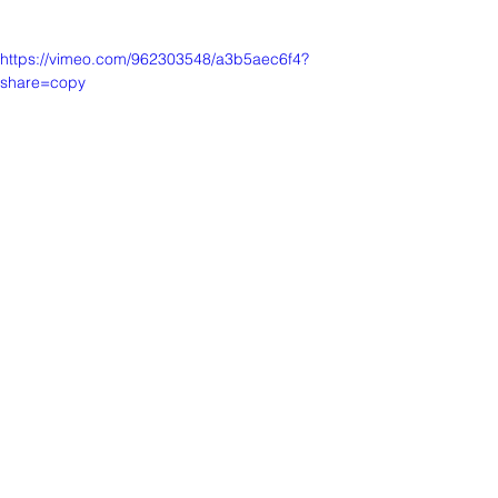
https://vimeo.com/962303548/a3b5aec6f4?
share=copy