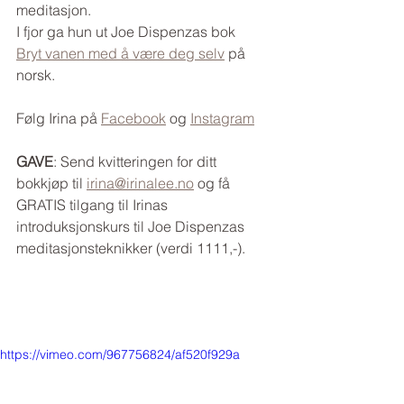
meditasjon. 
I fjor ga hun ut Joe Dispenzas bok 
Bryt vanen med å være deg selv
 på 
norsk.
Følg Irina på 
Facebook
 og 
Instagram
GAVE
: Send kvitteringen for ditt 
bokkjøp til 
irina@irinalee.no
 og få 
GRATIS tilgang til Irinas 
introduksjonskurs til Joe Dispenzas 
meditasjonsteknikker (verdi 1111,-).
https://vimeo.com/967756824/af520f929a