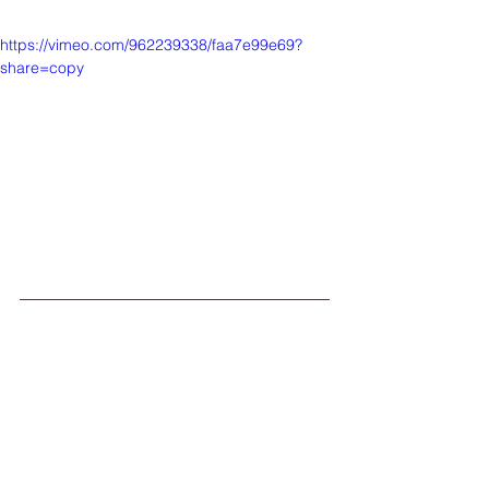
https://vimeo.com/962239338/faa7e99e69?
share=copy