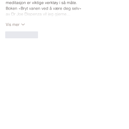
meditasjon er viktige verktøy i så måte. 
Boken «Bryt vanen ved å være deg selv» 
av Dr Joe Dispenza vil jeg gjerne…
Vis mer
Lik
Svar
Ukjent medlem
05. aug. 2024
Svarer
Ukjent medlem
Vi får virkelig kraften vår tilbake når vi 
ser hvor mye vi kan påvirke bare ved 
hvilke tanker vi velger. Boken er vel 
verdt å lese!
Lik
Svar
Ukjent medlem
05. aug. 2024
Veldig interessant samtale og godt å høre 