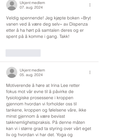
Ukjent medlem
07. aug. 2024
Veldig spennende! Jeg kjøpte b
oken «Bryt 
vanen ved å være deg selv» av Dispenza 
etter å ha hørt på samtalen deres og er 
spent på å komme i gang. Takk!
Lik
Svar
Ukjent medlem
05. aug. 2024
Motiverende å høre at Irina Lee retter 
fokus mot vår evne til å påvirke de 
fysiologiske prosessene i kroppen 
gjennom hvordan vi forholder oss til 
tankene, kroppen og følelsene våre, ikke 
minst gjennom å være bevisst 
takknemlighetspraksis. På denne måten 
kan vi i større grad ta styring over vårt eget 
liv og hvordan vi har det. Yoga og 